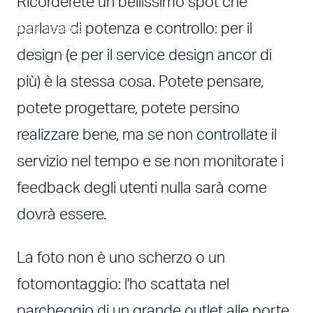
Ricorderete un bellissimo spot che
parlava di potenza e controllo: per il
Date Published
01/10/2014
design (e per il service design ancor di
più) è la stessa cosa. Potete pensare,
potete progettare, potete persino
realizzare bene, ma se non controllate il
servizio nel tempo e se non monitorate i
feedback degli utenti nulla sarà come
dovrà essere.
La foto non è uno scherzo o un
fotomontaggio: l'ho scattata nel
parcheggio di un grande outlet alle porte