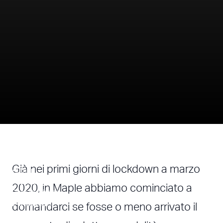
Tempi Nuovi, Modi Nuovi
Già nei primi giorni di lockdown a marzo
Author
Alessandro Nasini
2020, in Maple abbiamo cominciato a
Date Published
24/05/2021
domandarci se fosse o meno arrivato il