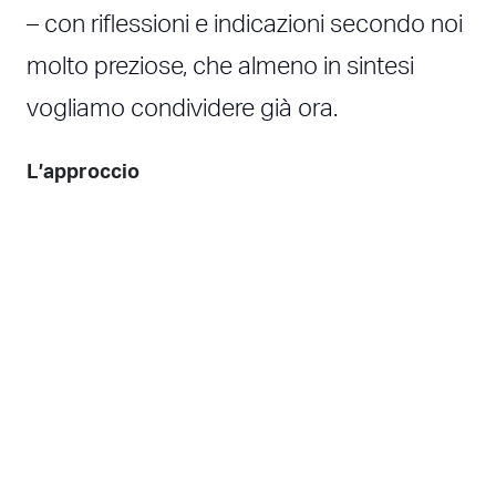
– con riflessioni e indicazioni secondo noi
molto preziose, che almeno in sintesi
vogliamo condividere già ora.
L’approccio
Sebbene ogni committente abbia le sue
unicità, determinate dal settore di attività,
dalla dimensione e ovviamente
dall’oggetto specifico della consulenza,
abbiamo sviluppato dei profili di
riferimento che ora utilizziamo per i