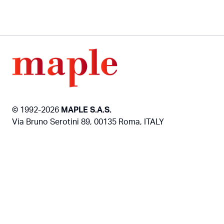
© 1992-2026
MAPLE S.A.S.
Via Bruno Serotini 89, 00135 Roma, ITALY
www.maple.it
|
maple@maple.it
| +39 06 3031 0779
P.IVA 04212511002 - REA 741998 -
Privacy
Policy
-
Cookie Policy
Persone, Idee, Design, Tecnologie
Il Metodo Penta
Venture Kanban