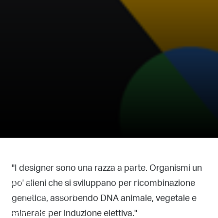
I designer...
"I designer sono una razza a parte. Organismi un
po' alieni che si sviluppano per ricombinazione
Author
Alessandro Nasini
genetica, assorbendo DNA animale, vegetale e
Date Published
minerale per induzione elettiva."
30/08/2013