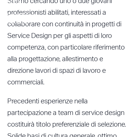
Stiamo cercando uno o due giovani
Author
Alessandro Nasini
professionisti abilitati, interessati a
Date Published
06/05/2011
collaborare con continuità in progetti di
Service Design per gli aspetti di loro
competenza, con particolare riferimento
alla progettazione, allestimento e
direzione lavori di spazi di lavoro e
commerciali.
Precedenti esperienze nella
partecipazione a team di service design
costituirà titolo preferenziale di selezione.
Solide basi di cultura generale, ottimo